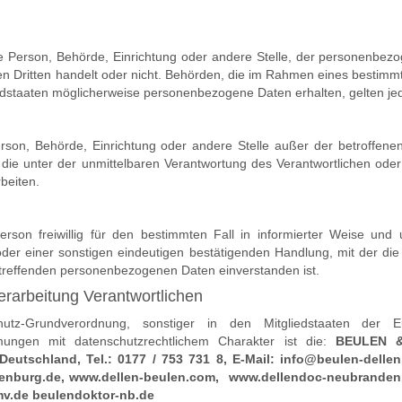
che Person, Behörde, Einrichtung oder andere Stelle, der personenbe
nen Dritten handelt oder nicht. Behörden, die im Rahmen eines bestim
dstaaten möglicherweise personenbezogene Daten erhalten, gelten jed
e Person, Behörde, Einrichtung oder andere Stelle außer der betroffen
die unter der unmittelbaren Verantwortung des Verantwortlichen oder 
beiten.
Person freiwillig für den bestimmten Fall in informierter Weise un
der einer sonstigen eindeutigen bestätigenden Handlung, mit der die
betreffenden personenbezogenen Daten einverstanden ist.
erarbeitung Verantwortlichen
hutz-Grundverordnung, sonstiger in den Mitgliedstaaten der 
ungen mit datenschutzrechtlichem Charakter ist die:
BEULEN &
Deutschland,
Tel.: 0177 / 753 731 8,
E-Mail: info@beulen-delle
enburg.de, www.dellen-beulen.com, www.dellendoc-neubranden
v.de beulendoktor-nb.de