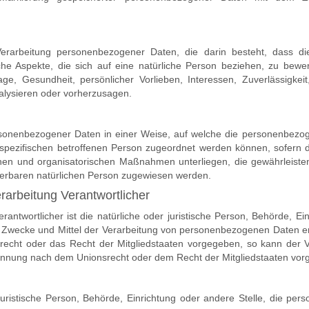
en Verarbeitung personenbezogener Daten, die darin besteht, dass
e Aspekte, die sich auf eine natürliche Person beziehen, zu bewe
Lage, Gesundheit, persönlicher Vorlieben, Interessen, Zuverlässigkeit
alysieren oder vorherzusagen.
rsonenbezogener Daten in einer Weise, auf welche die personenbez
r spezifischen betroffenen Person zugeordnet werden können, sofern d
hen und organisatorischen Maßnahmen unterliegen, die gewährleist
fizierbaren natürlichen Person zugewiesen werden.
rarbeitung Verantwortlicher
erantwortlicher ist die natürliche oder juristische Person, Behörde, Ei
e Zwecke und Mittel der Verarbeitung von personenbezogenen Daten e
srecht oder das Recht der Mitgliedstaaten vorgegeben, so kann der 
nennung nach dem Unionsrecht oder dem Recht der Mitgliedstaaten vo
r juristische Person, Behörde, Einrichtung oder andere Stelle, die p