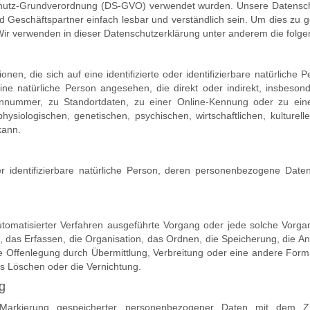
utz-Grundverordnung (DS-GVO) verwendet wurden. Unsere Datenschut
nd Geschäftspartner einfach lesbar und verständlich sein. Um dies zu 
 Wir verwenden in dieser Datenschutzerklärung unter anderem die folge
en, die sich auf eine identifizierte oder identifizierbare natürliche 
 eine natürliche Person angesehen, die direkt oder indirekt, insbeso
nummer, zu Standortdaten, zu einer Online-Kennung oder zu ei
siologischen, genetischen, psychischen, wirtschaftlichen, kulturelle
kann.
oder identifizierbare natürliche Person, deren personenbezogene Dat
 automatisierter Verfahren ausgeführte Vorgang oder jede solche Vo
das Erfassen, die Organisation, das Ordnen, die Speicherung, die A
 Offenlegung durch Übermittlung, Verbreitung oder eine andere Form 
s Löschen oder die Vernichtung.
g
 Markierung gespeicherter personenbezogener Daten mit dem Ziel