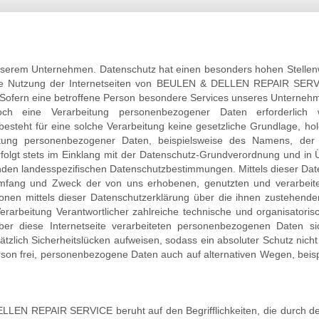
unserem Unternehmen. Datenschutz hat einen besonders hohen Stellenwe
utzung der Internetseiten von BEULEN & DELLEN REPAIR SERVICE
ofern eine betroffene Person besondere Services unseres Unternehme
h eine Verarbeitung personenbezogener Daten erforderlich w
steht für eine solche Verarbeitung keine gesetzliche Grundlage, hole
itung personenbezogener Daten, beispielsweise des Namens, der A
folgt stets im Einklang mit der Datenschutz-Grundverordnung und in 
 landesspezifischen Datenschutzbestimmungen. Mittels dieser Dat
 Umfang und Zweck der von uns erhobenen, genutzten und verarbei
sonen mittels dieser Datenschutzerklärung über die ihnen zustehend
rarbeitung Verantwortlicher zahlreiche technische und organisato
ber diese Internetseite verarbeiteten personenbezogenen Daten s
tzlich Sicherheitslücken aufweisen, sodass ein absoluter Schutz nich
son frei, personenbezogene Daten auch auf alternativen Wegen, beisp
LEN REPAIR SERVICE beruht auf den Begrifflichkeiten, die durch den