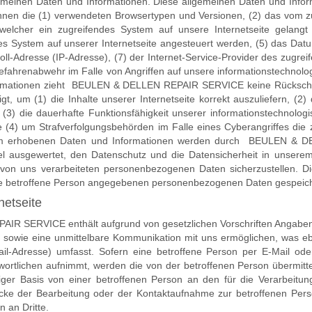
emeinen Daten und Informationen. Diese allgemeinen Daten und Infor
önnen die (1) verwendeten Browsertypen und Versionen, (2) das vom 
n welcher ein zugreifendes System auf unsere Internetseite gelangt
s System auf unserer Internetseite angesteuert werden, (5) das Datu
tokoll-Adresse (IP-Adresse), (7) der Internet-Service-Provider des zugr
efahrenabwehr im Falle von Angriffen auf unsere informationstechnol
ormationen zieht BEULEN & DELLEN REPAIR SERVICE keine Rückschlü
, um (1) die Inhalte unserer Internetseite korrekt auszuliefern, (2) d
 (3) die dauerhafte Funktionsfähigkeit unserer informationstechnolo
e (4) um Strafverfolgungsbehörden im Falle eines Cyberangriffes die
nonym erhobenen Daten und Informationen werden durch BEULEN &
 Ziel ausgewertet, den Datenschutz und die Datensicherheit in unse
die von uns verarbeiteten personenbezogenen Daten sicherzustellen.
ine betroffene Person angegebenen personenbezogenen Daten gespeich
netseite
IR SERVICE enthält aufgrund von gesetzlichen Vorschriften Angaben, 
wie eine unmittelbare Kommunikation mit uns ermöglichen, was ebe
il-Adresse) umfasst. Sofern eine betroffene Person per E-Mail ode
twortlichen aufnimmt, werden die von der betroffenen Person übermi
liger Basis von einer betroffenen Person an den für die Verarbeitun
 der Bearbeitung oder der Kontaktaufnahme zur betroffenen Person
 an Dritte.