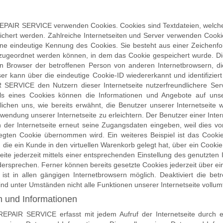
PAIR SERVICE verwenden Cookies. Cookies sind Textdateien, welche 
hert werden. Zahlreiche Internetseiten und Server verwenden Cookie
ine eindeutige Kennung des Cookies. Sie besteht aus einer Zeichenfol
zugeordnet werden können, in dem das Cookie gespeichert wurde. Di
len Browser der betroffenen Person von anderen Internetbrowsern, d
er kann über die eindeutige Cookie-ID wiedererkannt und identifizie
ICE den Nutzern dieser Internetseite nutzerfreundlichere Servic
els eines Cookies können die Informationen und Angebote auf unse
ichen uns, wie bereits erwähnt, die Benutzer unserer Internetseite
endung unserer Internetseite zu erleichtern. Der Benutzer einer Inter
 der Internetseite erneut seine Zugangsdaten eingeben, weil dies vo
ten Cookie übernommen wird. Ein weiteres Beispiel ist das Cooki
, die ein Kunde in den virtuellen Warenkorb gelegt hat, über ein Cooki
ite jederzeit mittels einer entsprechenden Einstellung des genutzten
ersprechen. Ferner können bereits gesetzte Cookies jederzeit über e
st in allen gängigen Internetbrowsern möglich. Deaktiviert die bet
nd unter Umständen nicht alle Funktionen unserer Internetseite vollum
n und Informationen
PAIR SERVICE erfasst mit jedem Aufruf der Internetseite durch e