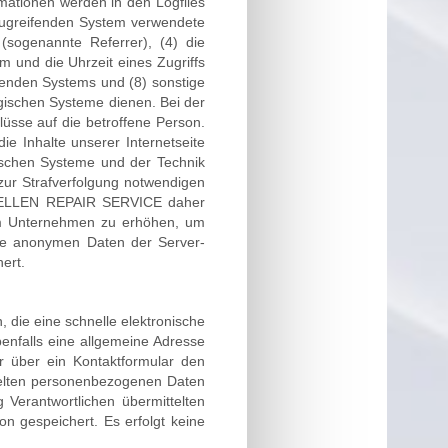
mationen werden in den Logfiles
zugreifenden System verwendete
 (sogenannte Referrer), (4) die
m und die Uhrzeit eines Zugriffs
eifenden Systems und (8) sonstige
ogischen Systeme dienen. Bei der
sse auf die betroffene Person.
ie Inhalte unserer Internetseite
gischen Systeme und der Technik
 zur Strafverfolgung notwendigen
 DELLEN REPAIR SERVICE daher
rem Unternehmen zu erhöhen, um
 Die anonymen Daten der Server-
ert.
die eine schnelle elektronische
nfalls eine allgemeine Adresse
r über ein Kontaktformular den
ttelten personenbezogenen Daten
g Verantwortlichen übermittelten
 gespeichert. Es erfolgt keine